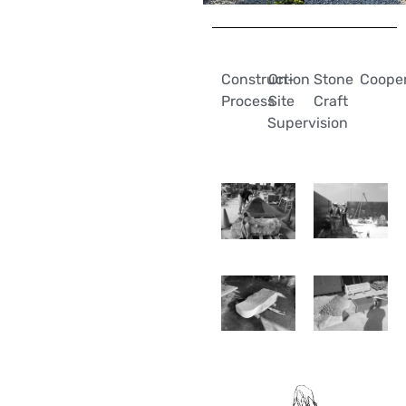
Construction
On-
Stone
Cooper
Process
Site
Craft
Supervision