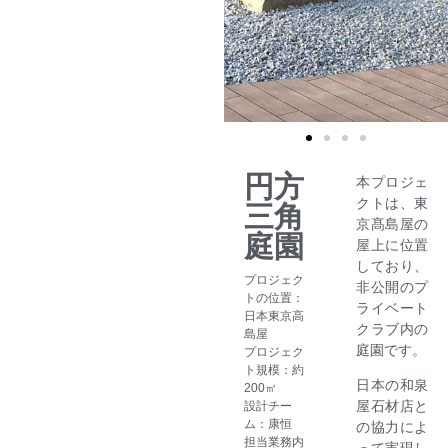
円方
本プロジェ
クトは、東
三角
京髙島屋の
庭園
屋上に位置
しており、
プロジェク
非公開のプ
トの位置：
ライベート
日本東京高
クラブ内の
島屋
庭園です。
プロジェク
ト規模：約
日本の和泉
200㎡
屋石材店と
設計チー
ム：康恒
の協力によ
担当業務内