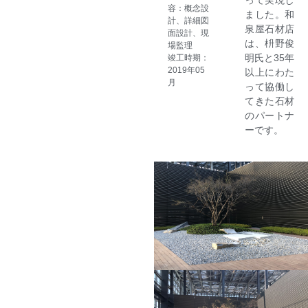
って実現し
容：概念設
ました。和
計、詳細図
泉屋石材店
面設計、現
は、枡野俊
場監理
明氏と35年
竣工時期：
2019年05
以上にわた
月
って協働し
てきた石材
のパートナ
ーです。