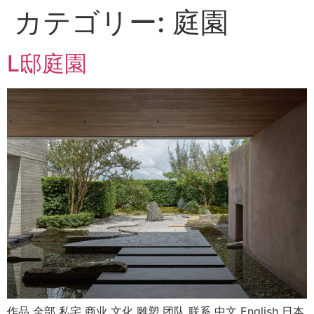
カテゴリー:
庭園
L邸庭園
作品 全部 私宅 商业 文化 雕塑 团队 联系 中文 English 日本