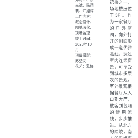
裙楼之一，
嘉斌、陈翊
场地楼层位
裴、汪旭婷
于3F。作
工作内容：
为一家餐厅
概念设计、
图纸深化、
的户外庭
现场监理
园，向外打
竣工时间：
开的侧⾯形
2023年10
成⼀道优雅
月
弧线，透过
项目摄影：
室内连续窗
苏圣亮
花艺：雅娜
景，可享受
到城市多层
次的景观。
室外景观根
据餐厅从入
口到大厅，
散客到包厢
的使用流
线，步步推
进。从北方
的险峻，南