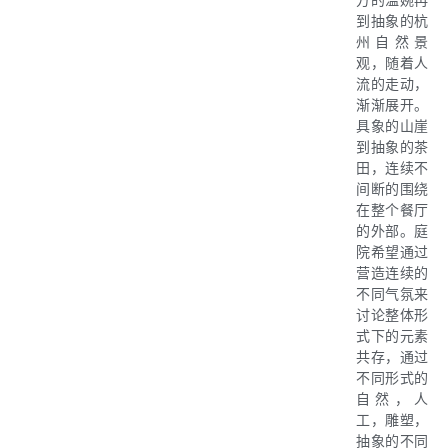
方的温婉再
到抽象的杭
州自然景
观，随着人
流的走动，
渐渐展开。
具象的山崖
到抽象的茶
田，连续不
间断的围绕
在整个餐厅
的外部。庭
院希望通过
营造连续的
不同气氛来
讨论整体形
式下的元素
共存，通过
不同形式的
自然，人
工，雕塑，
抽象的不同