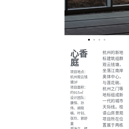
心香
杭州的新地
标建筑组群
庭
观云钱塘，
坐落江南岸
项目地点：
奥体中⼼，
杭州观云钱
塘3F
与莲花碗、
项目面积：
杭州之门等
约915㎡
地标组成新
设计团队：
⼀代的城市
康恒、孙
天际线。桂
伟、胡晓
语山房景观
楠、叶钊、
张玲、郭舒
项目所在位
童
置属于两栋
郑海立、楼