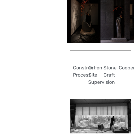
Construction
On-
Stone
Cooper
Process
Site
Craft
Supervision