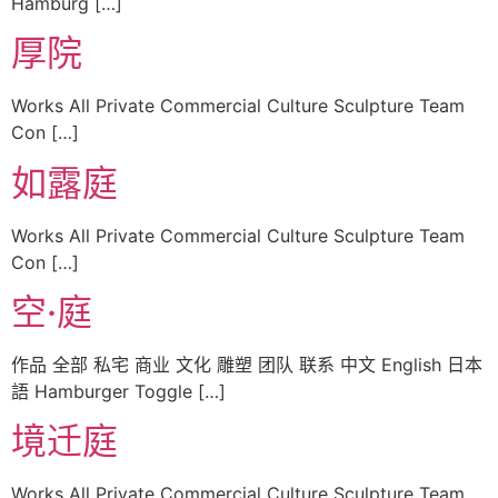
Hamburg […]
厚院
Works All Private Commercial Culture Sculpture Team
Con […]
如露庭
Works All Private Commercial Culture Sculpture Team
Con […]
空·庭
作品 全部 私宅 商业 文化 雕塑 团队 联系 中文 English 日本
語 Hamburger Toggle […]
境迁庭
Works All Private Commercial Culture Sculpture Team